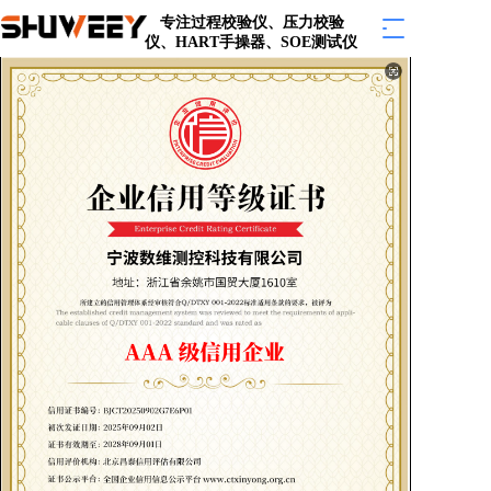
专注过程校验仪、压力校验
T
仪、HART手操器、SOE测试仪  
o
g
g
l
e
n
a
v
i
g
a
t
i
o
n